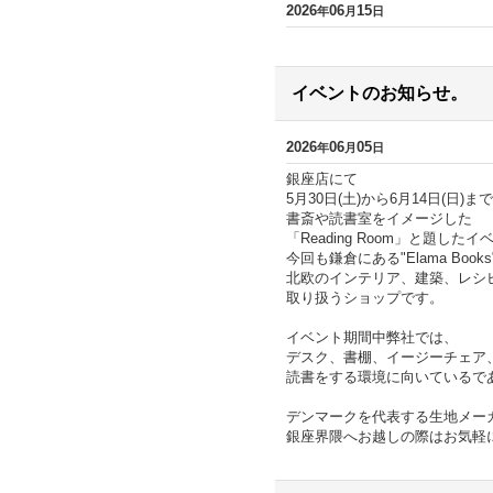
2026
06
15
年
月
日
イベントのお知らせ。
2026
06
05
年
月
日
銀座店にて
5月30日(土)から6月14日(日)まで
書斎や読書室をイメージした
「Reading Room」と題し
今回も鎌倉にある"Elama Bo
北欧のインテリア、建築、レシ
取り扱うショップです。
イベント期間中弊社では、
デスク、書棚、イージーチェア
読書をする環境に向いているで
デンマークを代表する生地メーカー
銀座界隈へお越しの際はお気軽