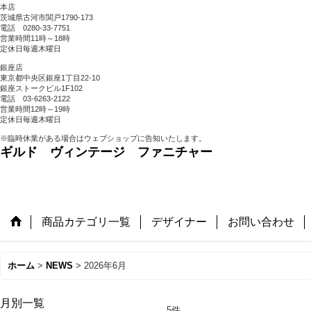
本店
茨城県古河市関戸1790-173
電話 0280-33-7751
営業時間11時～18時
定休日毎週木曜日
銀座店
東京都中央区銀座1丁目22-10
銀座ストークビル1F102
電話 03-6263-2122
営業時間12時～19時
定休日毎週木曜日
※臨時休業がある場合はウェブショップに告知いたします。
ギルド ヴィンテージ ファニチャー
商品カテゴリ一覧
デザイナー
お問い合わせ
ホーム
>
NEWS
>
2026年6月
月別一覧
5
件