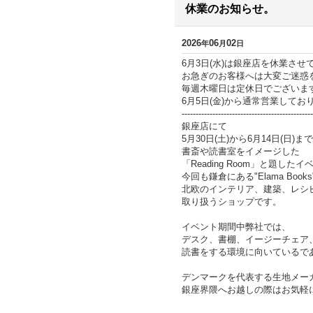
休業のお知らせ。
2026
06
02
年
月
日
6月3日(水)は銀座店を休業させ
お急ぎのお客様へは大変ご迷惑
毎週木曜日は定休日でございま
6月5日(金)から通常営業してお
----------------------------------------------
銀座店にて
5月30日(土)から6月14日(日)まで
書斎や読書室をイメージした
「Reading Room」と題し
今回も鎌倉にある"Elama Bo
北欧のインテリア、建築、レシ
取り扱うショップです。
イベント期間中弊社では、
デスク、書棚、イージーチェア
読書をする環境に向いているで
デンマークを代表する生地メーカー
銀座界隈へお越しの際はお気軽