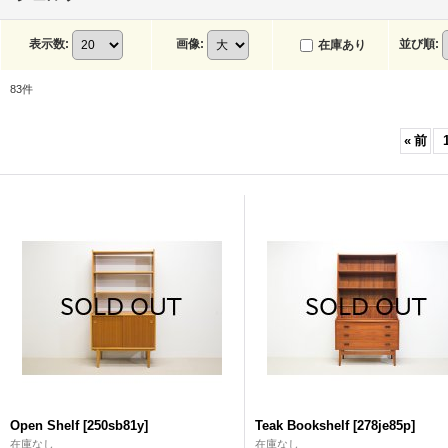
表示数
:
画像
:
並び順
:
在庫あり
83
件
«
前
Open Shelf
[
250sb81y
]
Teak Bookshelf
[
278je85p
]
在庫なし
在庫なし