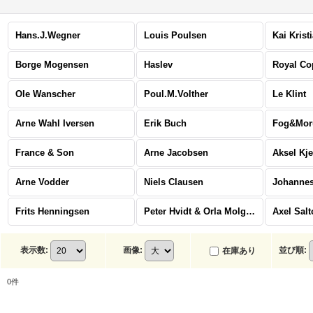
Hans.J.Wegner
Louis Poulsen
Kai Krist
Borge Mogensen
Haslev
Royal C
Ole Wanscher
Poul.M.Volther
Le Klint
Arne Wahl Iversen
Erik Buch
Fog&Mor
France & Son
Arne Jacobsen
Aksel Kj
Arne Vodder
Niels Clausen
Johannes
Frits Henningsen
Peter Hvidt & Orla Molgaard Nielsen
Axel Salt
表示数
:
画像
:
並び順
:
在庫あり
0
件