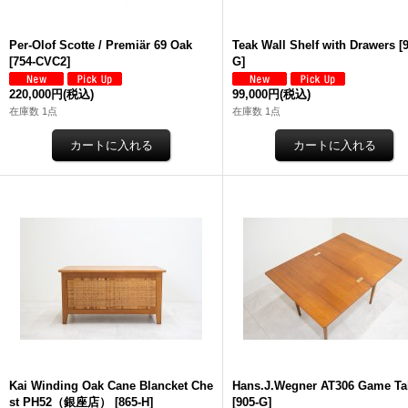
Per-Olof Scotte / Premiär 69 Oak
Teak Wall Shelf with Drawers
[
[
754-CVC2
]
G
]
220,000円
(税込)
99,000円
(税込)
在庫数 1点
在庫数 1点
Kai Winding Oak Cane Blancket Che
Hans.J.Wegner AT306 Game Ta
st PH52（銀座店）
[
865-H
]
[
905-G
]