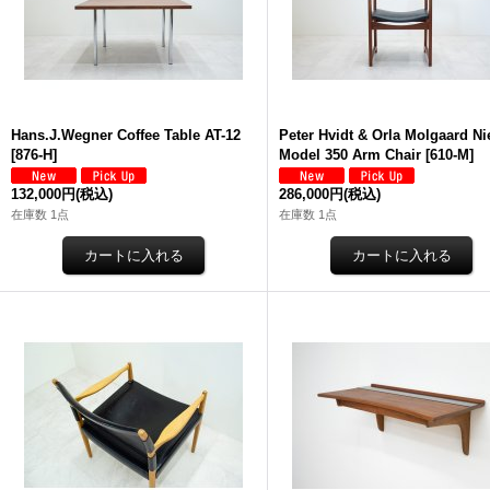
Hans.J.Wegner Coffee Table AT-12
Peter Hvidt & Orla Molgaard Ni
[
876-H
]
Model 350 Arm Chair
[
610-M
]
132,000円
(税込)
286,000円
(税込)
在庫数 1点
在庫数 1点