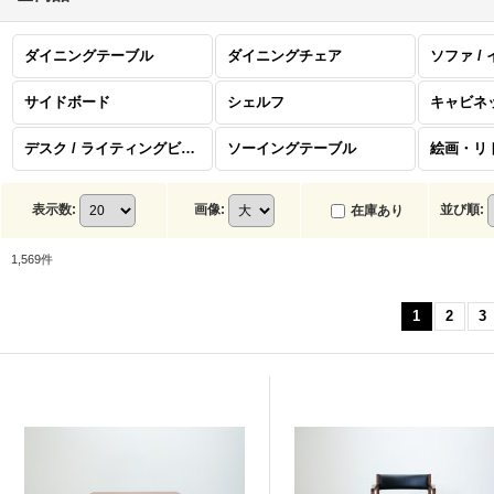
ダイニングテーブル
ダイニングチェア
ソファ /
サイドボード
シェルフ
キャビネ
デスク / ライティングビューロー
ソーイングテーブル
表示数
:
画像
:
並び順
:
在庫あり
1,569
件
1
2
3