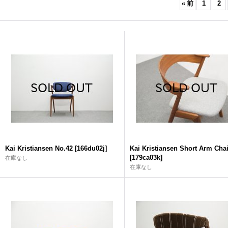
«
前
1
2
Kai Kristiansen No.42
[
166du02j
]
Kai Kristiansen Short Arm Chai
[
179ca03k
]
在庫なし
在庫なし