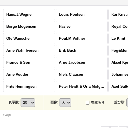
Hans.J.Wegner
Louis Poulsen
Kai Krist
Borge Mogensen
Haslev
Royal C
Ole Wanscher
Poul.M.Volther
Le Klint
Arne Wahl Iversen
Erik Buch
Fog&Mor
France & Son
Arne Jacobsen
Aksel Kj
Arne Vodder
Niels Clausen
Johannes
Frits Henningsen
Peter Hvidt & Orla Molgaard Nielsen
Axel Salt
表示数
:
画像
:
並び順
:
在庫あり
126
件