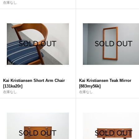
在庫なし
Kai Kristiansen Short Arm Chair
Kai Kristiansen Teak Mirror
[
131ka20r
]
[
883my56k
]
在庫なし
在庫なし