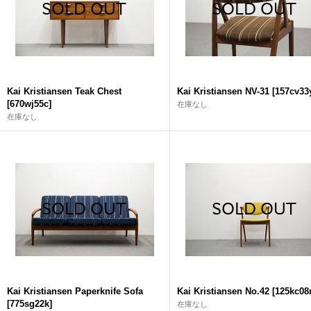
Kai Kristiansen Teak Chest
Kai Kristiansen NV-31
[
157cv33
[
670wj55c
]
在庫なし
在庫なし
Kai Kristiansen Paperknife Sofa
Kai Kristiansen No.42
[
125kc0
[
775sg22k
]
在庫なし