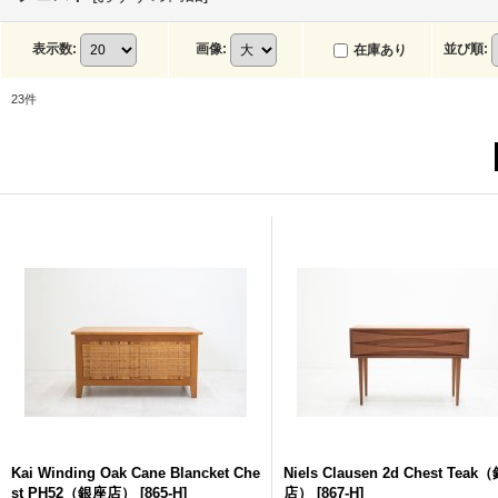
表示数
:
画像
:
並び順
:
在庫あり
23
件
Kai Winding Oak Cane Blancket Che
Niels Clausen 2d Chest Teak
st PH52（銀座店）
[
865-H
]
店）
[
867-H
]