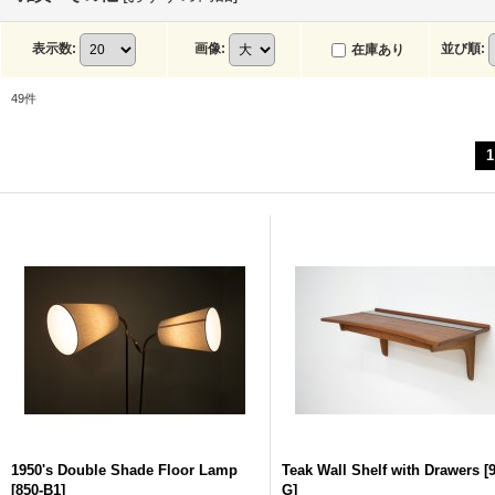
表示数
:
画像
:
並び順
:
在庫あり
49
件
1
1950's Double Shade Floor Lamp
Teak Wall Shelf with Drawers
[
[
850-B1
]
G
]