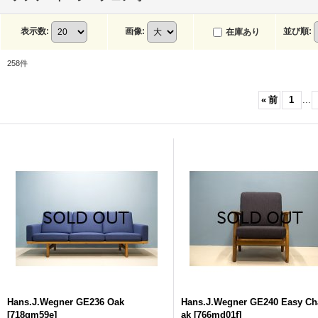
表示数
:
画像
:
並び順
:
在庫あり
258
件
«
前
1
...
Hans.J.Wegner GE236 Oak
Hans.J.Wegner GE240 Easy Ch
[
718gm59e
]
ak
[
766md01f
]