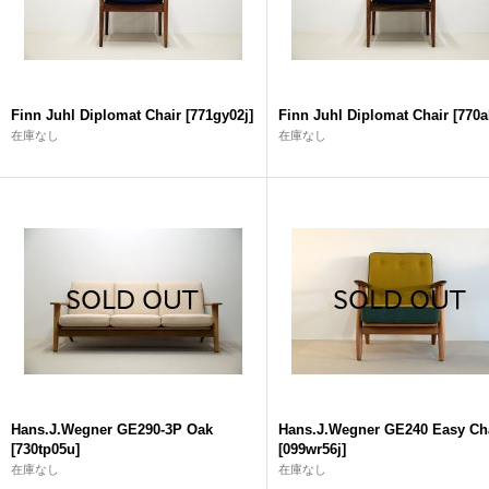
Finn Juhl Diplomat Chair
[
771gy02j
]
Finn Juhl Diplomat Chair
[
770a
在庫なし
在庫なし
Hans.J.Wegner GE290-3P Oak
Hans.J.Wegner GE240 Easy Ch
[
730tp05u
]
[
099wr56j
]
在庫なし
在庫なし