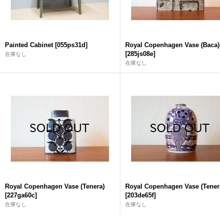
Painted Cabinet
[
055ps31d
]
Royal Copenhagen Vase (Baca)
[
285js08e
]
在庫なし
在庫なし
Royal Copenhagen Vase (Tenera)
Royal Copenhagen Vase (Tener
[
227ga60c
]
[
203de65f
]
在庫なし
在庫なし