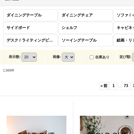
ダイニングテーブル
ダイニングチェア
ソファ /
サイドボード
シェルフ
キャビネ
デスク / ライティングビューロー
ソーイングテーブル
表示数
:
画像
:
並び順
:
在庫あり
1,569
件
«
前
1
...
73