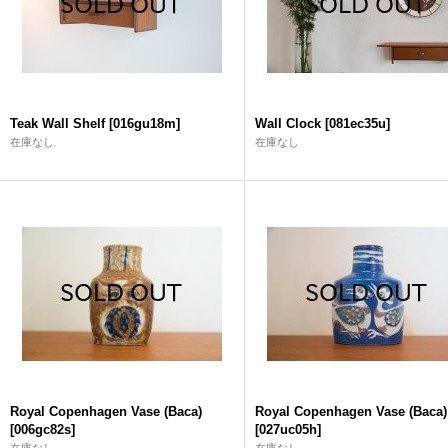
Teak Wall Shelf
[
016gu18m
]
Wall Clock
[
081ec35u
]
在庫なし
在庫なし
Royal Copenhagen Vase (Baca)
Royal Copenhagen Vase (Baca)
[
006gc82s
]
[
027uc05h
]