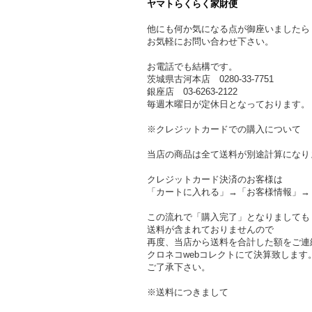
ヤマトらくらく家財便
他にも何か気になる点が御座いましたら
お気軽にお問い合わせ下さい。
お電話でも結構です。
茨城県古河本店 0280-33-7751
銀座店 03-6263-2122
毎週木曜日が定休日となっております。
※クレジットカードでの購入について
当店の商品は全て送料が別途計算になり
クレジットカード決済のお客様は
「カートに入れる」→「お客様情報」→
この流れで「購入完了」となりましても
送料が含まれておりませんので
再度、当店から送料を合計した額をご連
クロネコwebコレクトにて決算致します
ご了承下さい。
※送料につきまして