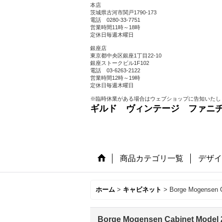
本店
茨城県古河市関戸1790-173
電話 0280-33-7751
営業時間11時～18時
定休日毎週木曜日
銀座店
東京都中央区銀座1丁目22-10
銀座ストークビル1F102
電話 03-6263-2122
営業時間12時～19時
定休日毎週木曜日
※臨時休業がある場合はウェブショップに告知いたし
ギルド ヴィンテージ ファニ
商品カテゴリ一覧
デザイ
ホーム
>
キャビネット
>
Borge Mogensen C
Borge Mogensen Cabinet Model 