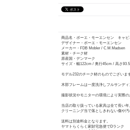
商品名・ボーエ・モーエンセン キャビネッ
デザイナー・ボーエ・モーエンセン
メーカー・FDB Mobler / C.M.Madsen
素材・チーク材
原産国・デンマーク
サイズ・幅122cm / 奥行45cm / 高さ93.
モデル232のチーク材のものでございま
木部フレームは一度洗浄しフルサンディ
撮影状況やモニターの環境により実際の
当店の取り扱っている家具は全て長い年
クリーニング当で落としきれない傷や汚
送料は別途料金となります。
ヤマトらくらく家財宅急便でDランク