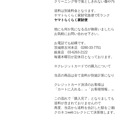
クリーニング等で落としきれない傷や汚
送料は別途料金となります。
ヤマトらくらく家財宅急便でEランク
ヤマトらくらく家財便
他にも何か気になる点が御座いましたら
お気軽にお問い合わせ下さい。
お電話でも結構です。
茨城県古河本店 0280-33-7751
銀座店 03-6263-2122
毎週木曜日が定休日となっております。
※クレジットカードでの購入について
当店の商品は全て送料が別途計算になり
クレジットカード決済のお客様は
「カートに入れる」→「お客様情報」→
この流れで「購入完了」となりましても
送料が含まれておりませんので
再度、当店から送料を合計した額をご連
クロネコwebコレクトにて決算致します