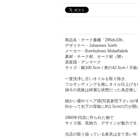
商品名・チーク書棚「295ds33h」
デザイナー・Johannes Sorth
メーカー・Bornholmes Mobelfabrik
素材・チーク材、オーク材（脚）
原産国・デンマーク
サイズ・幅100.5cm / 奥行42.5cm / 天板
一度洗浄し古いオイルを取り除き、
フルサンディングを施しオイル仕上げを
抽斗の底板は綺麗な状態だった為交換し
細かい傷やリペア跡(写真参照下さい)
向かって右下の背板に約1.5cmの穴が
1960年代頃に作られた物で
サイズ感、収納力、デザインが魅力です
当店の取り扱っている家具は全て長い年