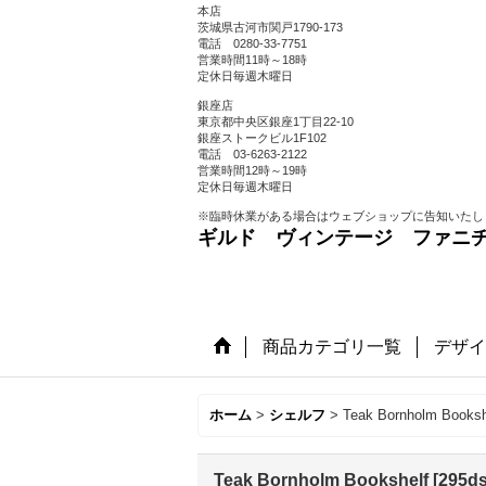
本店
茨城県古河市関戸1790-173
電話 0280-33-7751
営業時間11時～18時
定休日毎週木曜日
銀座店
東京都中央区銀座1丁目22-10
銀座ストークビル1F102
電話 03-6263-2122
営業時間12時～19時
定休日毎週木曜日
※臨時休業がある場合はウェブショップに告知いたし
ギルド ヴィンテージ ファニ
商品カテゴリ一覧
デザイ
ホーム
>
シェルフ
>
Teak Bornholm Booksh
Teak Bornholm Bookshelf
[
295d