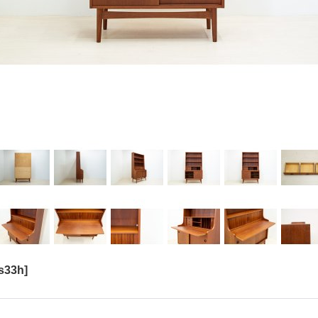
s33h
]