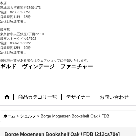
本店
茨城県古河市関戸1790-173
電話 0280-33-7751
営業時間11時～18時
定休日毎週木曜日
銀座店
東京都中央区銀座1丁目22-10
銀座ストークビル1F102
電話 03-6263-2122
営業時間12時～19時
定休日毎週木曜日
※臨時休業がある場合はウェブショップに告知いたします。
ギルド ヴィンテージ ファニチャー
商品カテゴリ一覧
デザイナー
お問い合わせ
ホーム
>
シェルフ
>
Borge Mogensen Bookshelf Oak / FDB
Borge Mogensen Bookshelf Oak / FDB
[
212cs70e
]