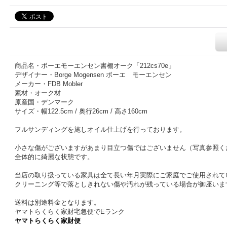
商品名・ボーエモーエンセン書棚オーク「212cs70e」
デザイナー・Borge Mogensen ボーエ モーエンセン
メーカー・FDB Mobler
素材・オーク材
原産国・デンマーク
サイズ・幅122.5cm / 奥行26cm / 高さ160cm
フルサンディングを施しオイル仕上げを行っております。
小さな傷がございますがあまり目立つ傷ではございません（写真参照く
全体的に綺麗な状態です。
当店の取り扱っている家具は全て長い年月実際にご家庭でご使用されて
クリーニング等で落としきれない傷や汚れが残っている場合が御座いま
送料は別途料金となります。
ヤマトらくらく家財宅急便でEランク
ヤマトらくらく家財便