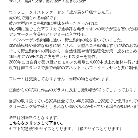
サイズ・幅47.5cm / 奥行3cm / 高さ63.5cm
ウッフェ・クリストファーセン「虎が馬を狩猟する光景」
虎の絵で知られる画家です。
彼が大型のネコ科動物に興味を持ったきっかけは、
幼少期に過ごしたアフリカで通学路を雌ライオンの親子が道を塞いだ経
デンマーク王立美術アカデミーに入学後も、
コペンハーゲン動物園に通い、野生動物の絵を書いていました。
虎の縞模様や優雅な動きに魅了され、大型ネコ科動物はすぐに彼のお気
そして野生動物への関心から、自然保護や地球温暖化対策、虎をはじめ
1986年にWWFの為に虎を描いたポスターを制作。
2000年には自身が受け継いだモルスの農場に4,000本以上の植林を行い
現在は南フランスで妻で画家のアネット・ホフ・イェッセンと共に制作
フレームは交換しておりません、当時の物と思われます。
正面からの写真に作品のガラスに反射し撮影者が写ってしまっておりま
当店の取り扱っている家具は全て長い年月実際にご家庭でご使用されて
クリーニング等で落としきれない傷や汚れが残っている場合が御座いま
送料は別途料金となります。
こちらをクリックして下さい。
ヤマト宅急便140サイズとなります。（箱のサイズとなります）