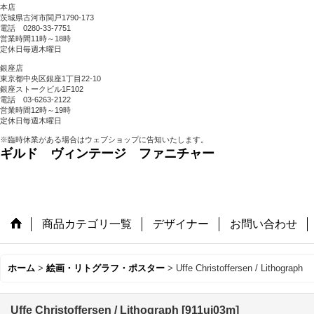
本店
茨城県古河市関戸1790-173
電話 0280-33-7751
営業時間11時～18時
定休日毎週木曜日
銀座店
東京都中央区銀座1丁目22-10
銀座ストークビル1F102
電話 03-6263-2122
営業時間12時～19時
定休日毎週木曜日
※臨時休業がある場合はウェブショップに告知いたします。
ギルド ヴィンテージ ファニチャー
商品カテゴリ一覧
デザイナー
お問い合わせ
ホーム
>
絵画・リトグラフ・ポスター
>
Uffe Christoffersen / Lithograph
Uffe Christoffersen / Lithograph
[
911uj03m
]