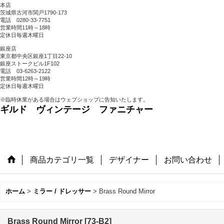
本店
茨城県古河市関戸1790-173
電話 0280-33-7751
営業時間11時～18時
定休日毎週木曜日
銀座店
東京都中央区銀座1丁目22-10
銀座ストークビル1F102
電話 03-6263-2122
営業時間12時～19時
定休日毎週木曜日
※臨時休業がある場合はウェブショップに告知いたします。
ギルド ヴィンテージ ファニチャー
商品カテゴリ一覧
デザイナー
お問い合わせ
ホーム
>
ミラー / ドレッサー
>
Brass Round Mirror
Brass Round Mirror
[
73-B2
]