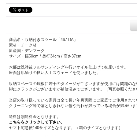
商品名・収納付きスツール「467-DA」
素材・チーク材
原産国・デンマーク
サイズ・幅50cm / 奥行34cm / 高さ37cm
木部は洗浄後フルサンディングを行いオイル仕上げで御座います。
座面は肌触りの良い人工スウェードを使いました。
収納スペースの底板に若干のダメージがございますが使用には問題のな
脚にクラックがございますが補修済みでございます。（写真参照くださ
当店の取り扱っている家具は全て長い年月実際にご家庭でご使用されて
クリーニング等で落としきれない傷や汚れが残っている場合が御座いま
送料は別途料金となります。
こちらをクリックして下さい。
ヤマト宅急便140サイズとなります。（箱のサイズとなります）