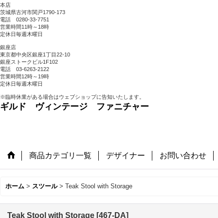
本店
茨城県古河市関戸1790-173
電話 0280-33-7751
営業時間11時～18時
定休日毎週木曜日
銀座店
東京都中央区銀座1丁目22-10
銀座ストークビル1F102
電話 03-6263-2122
営業時間12時～19時
定休日毎週木曜日
※臨時休業がある場合はウェブショップに告知いたします。
ギルド ヴィンテージ ファニチャー
商品カテゴリ一覧
デザイナー
お問い合わせ
ホーム
>
スツール
>
Teak Stool with Storage
Teak Stool with Storage
[
467-DA
]