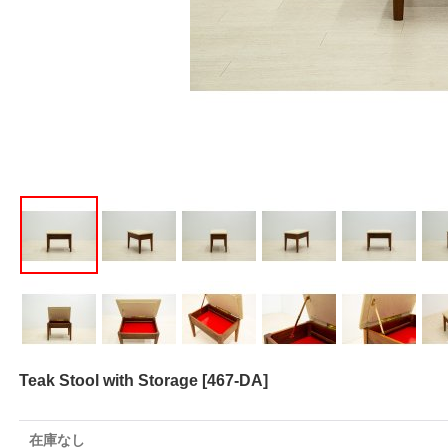
Teak Stool with Storage
[
467-DA
]
在庫なし