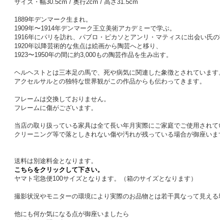
サイズ・幅30.5cm / 奥行2cm / 高さ31.5cm
1889年デンマーク生まれ。
1909年〜1914年デンマーク王立美術アカデミーで学ぶ。
1916年にパリを訪れ、パブロ・ピカソとアンリ・マティスに出会い氏
1920年以降芸術的な焦点は絵画から陶芸へと移り、
1923〜1950年の間に約3,000もの陶芸作品を生み出す。
ヘルヘストとは三本足の馬で、死や病気に関連した象徴とされています
アクセルサルとの独特な世界観がこの作品からも伝わってきます。
フレームは交換しておりません。
フレームに傷がございます。
当店の取り扱っている家具は全て長い年月実際にご家庭でご使用されて
クリーニング等で落としきれない傷や汚れが残っている場合が御座いま
送料は別途料金となります。
こちらをクリックして下さい。
ヤマト宅急便100サイズとなります。（箱のサイズとなります）
撮影状況やモニターの環境により実際のお品物とは若干異なって見える
他にも何か気になる点が御座いましたら