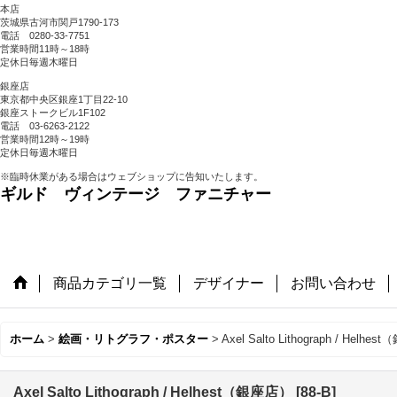
本店
茨城県古河市関戸1790-173
電話 0280-33-7751
営業時間11時～18時
定休日毎週木曜日
銀座店
東京都中央区銀座1丁目22-10
銀座ストークビル1F102
電話 03-6263-2122
営業時間12時～19時
定休日毎週木曜日
※臨時休業がある場合はウェブショップに告知いたします。
ギルド ヴィンテージ ファニチャー
商品カテゴリ一覧
デザイナー
お問い合わせ
ホーム
>
絵画・リトグラフ・ポスター
>
Axel Salto Lithograph / Helhe
Axel Salto Lithograph / Helhest（銀座店）
[
88-B
]