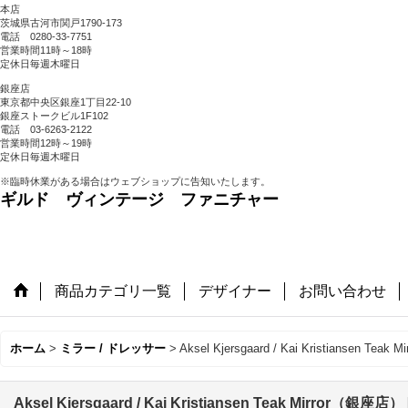
本店
茨城県古河市関戸1790-173
電話 0280-33-7751
営業時間11時～18時
定休日毎週木曜日
銀座店
東京都中央区銀座1丁目22-10
銀座ストークビル1F102
電話 03-6263-2122
営業時間12時～19時
定休日毎週木曜日
※臨時休業がある場合はウェブショップに告知いたします。
ギルド ヴィンテージ ファニチャー
商品カテゴリ一覧
デザイナー
お問い合わせ
ホーム
>
ミラー / ドレッサー
>
Aksel Kjersgaard / Kai Kristiansen Tea
Aksel Kjersgaard / Kai Kristiansen Teak Mirror（銀座店）