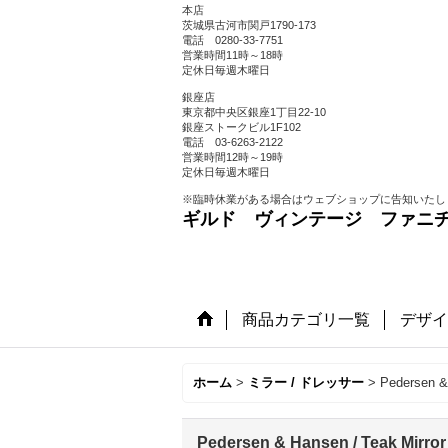
本店
茨城県古河市関戸1790-173
電話 0280-33-7751
営業時間11時～18時
定休日毎週木曜日
銀座店
東京都中央区銀座1丁目22-10
銀座ストークビル1F102
電話 03-6263-2122
営業時間12時～19時
定休日毎週木曜日
※臨時休業がある場合はウェブショップに告知いたし
ギルド ヴィンテージ ファニ
商品カテゴリ一覧
デザイ
ホーム
>
ミラー / ドレッサー
>
Pedersen &
Pedersen & Hansen / Teak Mir