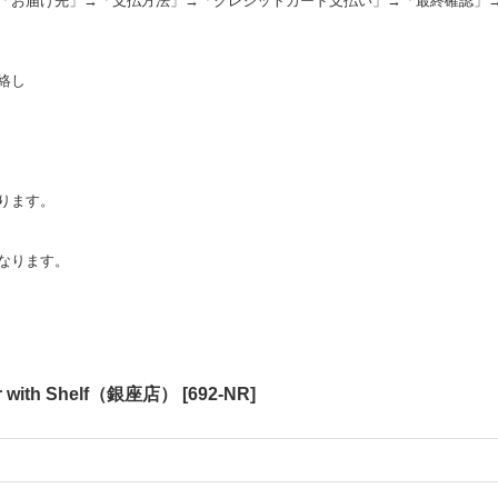
「お届け先」→「支払方法」→「クレジットカード支払い」→「最終確認」
絡し
。
ります。
なります。
ror with Shelf（銀座店）
[
692-NR
]