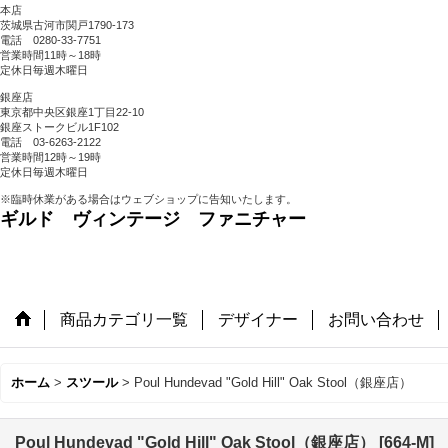
本店
茨城県古河市関戸1790-173
電話 0280-33-7751
営業時間11時～18時
定休日毎週木曜日
銀座店
東京都中央区銀座1丁目22-10
銀座ストークビル1F102
電話 03-6263-2122
営業時間12時～19時
定休日毎週木曜日
※臨時休業がある場合はウェブショップに告知いたします。
ギルド ヴィンテージ ファニチャー
商品カテゴリ一覧
デザイナー
お問い合わせ
ホーム
>
スツール
>
Poul Hundevad "Gold Hill" Oak Stool（銀座店）
Poul Hundevad "Gold Hill" Oak Stool（銀座店）
[
664-M
]