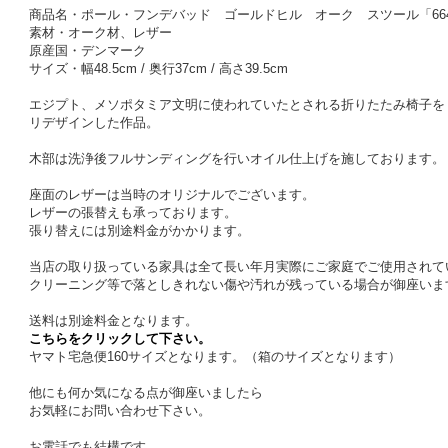
商品名・ポール・フンデバッド ゴールドヒル オーク スツール「664
素材・オーク材、レザー
原産国・デンマーク
サイズ・幅48.5cm / 奥行37cm / 高さ39.5cm
エジプト、メソポタミア文明に使われていたとされる折りたたみ椅子を
リデザインした作品。
木部は洗浄後フルサンディングを行いオイル仕上げを施しております。
座面のレザーは当時のオリジナルでございます。
レザーの張替えも承っております。
張り替えには別途料金がかかります。
当店の取り扱っている家具は全て長い年月実際にご家庭でご使用されて
クリーニング等で落としきれない傷や汚れが残っている場合が御座いま
送料は別途料金となります。
こちらをクリックして下さい。
ヤマト宅急便160サイズとなります。（箱のサイズとなります）
他にも何か気になる点が御座いましたら
お気軽にお問い合わせ下さい。
お電話でも結構です。