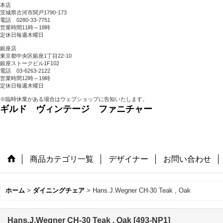
本店
茨城県古河市関戸1790-173
電話 0280-33-7751
営業時間11時～18時
定休日毎週木曜日
銀座店
東京都中央区銀座1丁目22-10
銀座ストークビル1F102
電話 03-6263-2122
営業時間12時～19時
定休日毎週木曜日
※臨時休業がある場合はウェブショップに告知いたします。
ギルド ヴィンテージ ファニチャー
商品カテゴリ一覧
デザイナー
お問い合わせ
ホーム
>
ダイニングチェア
>
Hans.J.Wegner CH-30 Teak , Oak
Hans.J.Wegner CH-30 Teak , Oak
[
493-NP1
]