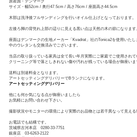
原産国・デンマーク
サイズ・幅52cm / 奥行47.5cm / 高さ76cm / 座面高さ44.5cm
木部は洗浄後フルサンディングを行いオイル仕上げとなっております。
左後ろ脚の背凭れ上部の辺りに見える黒い点は天然の木の節になります
座面はデンマークの生地メーカー「Kvadrat」社のTonica2を使用いた
中のウレタンも交換済みでございます。
当店の取り扱っている家具は全て長い年月実際にご家庭でご使用されて
クリーニング等で落としきれない傷や汚れが残っている場合が御座いま
送料は別途料金となります。
アートセッティングデリバリーでBランクになります。
アートセッティングデリバリー
他にも何か気になる点が御座いましたら
お気軽にお問い合わせ下さい。
撮影状況やモニターの環境により実際のお品物とは若干異なって見える
お電話でも結構です。
茨城県古河本店 0280-33-7751
銀座店 03-6263-2122