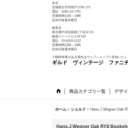
本店
茨城県古河市関戸1790-173
電話 0280-33-7751
営業時間11時～18時
定休日毎週木曜日
銀座店
東京都中央区銀座1丁目22-10
銀座ストークビル1F102
電話 03-6263-2122
営業時間12時～19時
定休日毎週木曜日
※臨時休業がある場合はウェブショップに告知いたし
ギルド ヴィンテージ ファニ
商品カテゴリ一覧
デザイ
ホーム
>
シェルフ
>
Hans.J.Wegner Oak
Hans.J.Wegner Oak RY8 Book