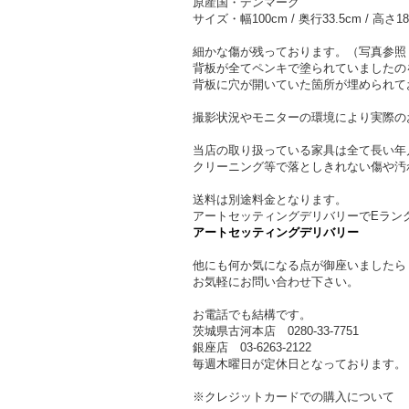
原産国・デンマーク
サイズ・幅100cm / 奥行33.5cm / 高さ18
細かな傷が残っております。（写真参照
背板が全てペンキで塗られていましたの
背板に穴が開いていた箇所が埋められて
撮影状況やモニターの環境により実際の
当店の取り扱っている家具は全て長い年
クリーニング等で落としきれない傷や汚
送料は別途料金となります。
アートセッティングデリバリーでEラン
アートセッティングデリバリー
他にも何か気になる点が御座いましたら
お気軽にお問い合わせ下さい。
お電話でも結構です。
茨城県古河本店 0280-33-7751
銀座店 03-6263-2122
毎週木曜日が定休日となっております。
※クレジットカードでの購入について