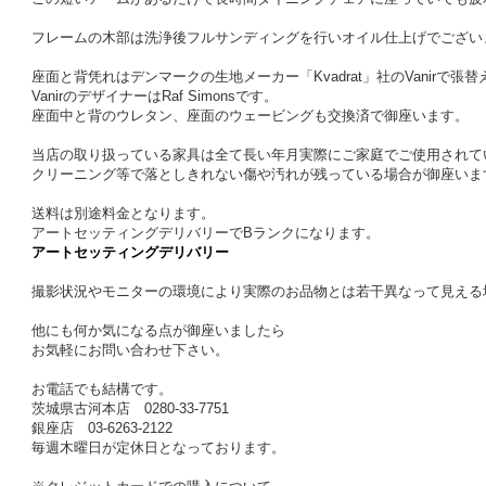
フレームの木部は洗浄後フルサンディングを行いオイル仕上げでござい
座面と背凭れはデンマークの生地メーカー「Kvadrat」社のVanirで張
VanirのデザイナーはRaf Simonsです。
座面中と背のウレタン、座面のウェービングも交換済で御座います。
当店の取り扱っている家具は全て長い年月実際にご家庭でご使用されて
クリーニング等で落としきれない傷や汚れが残っている場合が御座いま
送料は別途料金となります。
アートセッティングデリバリーでBランクになります。
アートセッティングデリバリー
撮影状況やモニターの環境により実際のお品物とは若干異なって見える
他にも何か気になる点が御座いましたら
お気軽にお問い合わせ下さい。
お電話でも結構です。
茨城県古河本店 0280-33-7751
銀座店 03-6263-2122
毎週木曜日が定休日となっております。