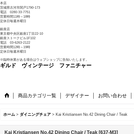
本店
茨城県古河市関戸1790-173
電話 0280-33-7751
営業時間11時～18時
定休日毎週木曜日
銀座店
東京都中央区銀座1丁目22-10
銀座ストークビル1F102
電話 03-6263-2122
営業時間12時～19時
定休日毎週木曜日
※臨時休業がある場合はウェブショップに告知いたします。
ギルド ヴィンテージ ファニチャー
商品カテゴリ一覧
デザイナー
お問い合わせ
ホーム
>
ダイニングチェア
>
Kai Kristiansen No.42 Dining Chair / Teak
Kai Kristiansen No.42 Dining Chair / Teak
[
637-M3
]