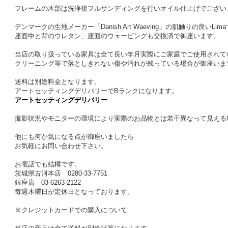
フレームの木部は洗浄後フルサンディングを行いオイル仕上げでござい
デンマークの生地メーカー「Danish Art Waeving」の肌触りの良いL
座面中と背のウレタン、座面のウェービングも交換済で御座います。
当店の取り扱っている家具は全て長い年月実際にご家庭でご使用されて
クリーニング等で落としきれない傷や汚れが残っている場合が御座いま
送料は別途料金となります。
アートセッティングデリバリーでBランクになります。
アートセッティングデリバリー
撮影状況やモニターの環境により実際のお品物とは若干異なって見える
他にも何か気になる点が御座いましたら
お気軽にお問い合わせ下さい。
お電話でも結構です。
茨城県古河本店 0280-33-7751
銀座店 03-6263-2122
毎週木曜日が定休日となっております。
※クレジットカードでの購入について