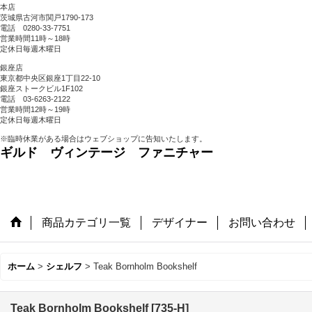
本店
茨城県古河市関戸1790-173
電話 0280-33-7751
営業時間11時～18時
定休日毎週木曜日
銀座店
東京都中央区銀座1丁目22-10
銀座ストークビル1F102
電話 03-6263-2122
営業時間12時～19時
定休日毎週木曜日
※臨時休業がある場合はウェブショップに告知いたします。
ギルド ヴィンテージ ファニチャー
商品カテゴリ一覧
デザイナー
お問い合わせ
ホーム
>
シェルフ
>
Teak Bornholm Bookshelf
Teak Bornholm Bookshelf
[
735-H
]