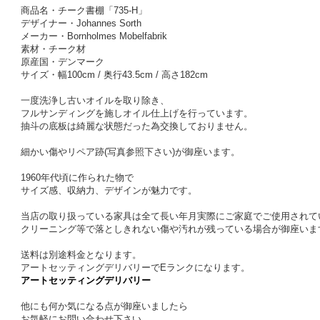
商品名・チーク書棚「735-H」
デザイナー・Johannes Sorth
メーカー・Bornholmes Mobelfabrik
素材・チーク材
原産国・デンマーク
サイズ・幅100cm / 奥行43.5cm / 高さ182cm
一度洗浄し古いオイルを取り除き、
フルサンディングを施しオイル仕上げを行っています。
抽斗の底板は綺麗な状態だった為交換しておりません。
細かい傷やリペア跡(写真参照下さい)が御座います。
1960年代頃に作られた物で
サイズ感、収納力、デザインが魅力です。
当店の取り扱っている家具は全て長い年月実際にご家庭でご使用されて
クリーニング等で落としきれない傷や汚れが残っている場合が御座いま
送料は別途料金となります。
アートセッティングデリバリーでEランクになります。
アートセッティングデリバリー
他にも何か気になる点が御座いましたら
お気軽にお問い合わせ下さい。