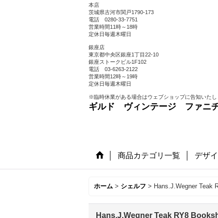
本店
茨城県古河市関戸1790-173
電話 0280-33-7751
営業時間11時～18時
定休日毎週木曜日
銀座店
東京都中央区銀座1丁目22-10
銀座ストークビル1F102
電話 03-6263-2122
営業時間12時～19時
定休日毎週木曜日
※臨時休業がある場合はウェブショップに告知いたし
ギルド ヴィンテージ ファニ
商品カテゴリ一覧
デザイ
ホーム
>
シェルフ
>
Hans.J.Wegner Tea
Hans.J.Wegner Teak RY8 Boo