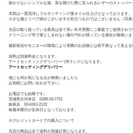
抜かりないシンプルな箱、扉を開けた際に見られるレザーのストッパー
木部は一度洗浄しフルサンディング後オイル仕上げとなっております。
小さな傷とリペア跡がございますが目立つものではございません（写真
当店の取り扱っている家具は全て長い年月実際にご家庭でご使用されて
クリーニング等で落としきれない傷や汚れが残っている場合が御座いま
撮影状況やモニターの環境により実際のお品物とは若干異なって見える
送料は別途料金となります。
アートセッティングデリバリーでBランクになります。
アートセッティングデリバリー
他にも何か気になる点が御座いましたら
お気軽にお問い合わせ下さい。
お電話でも結構です。
茨城県古河本店 0280-33-7751
銀座店 03-6263-2122
毎週木曜日が定休日となっております。
※クレジットカードでの購入について
当店の商品は全て送料が別途計算になります。