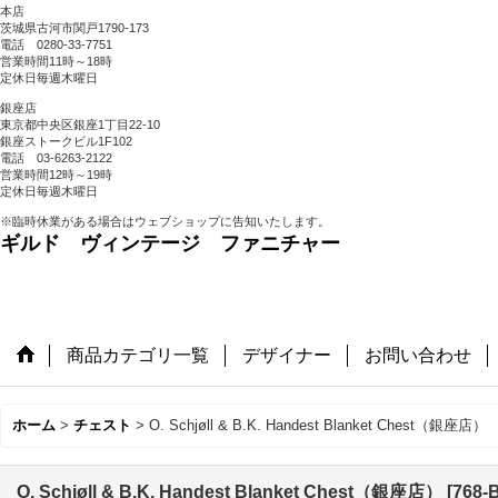
本店
茨城県古河市関戸1790-173
電話 0280-33-7751
営業時間11時～18時
定休日毎週木曜日
銀座店
東京都中央区銀座1丁目22-10
銀座ストークビル1F102
電話 03-6263-2122
営業時間12時～19時
定休日毎週木曜日
※臨時休業がある場合はウェブショップに告知いたします。
ギルド ヴィンテージ ファニチャー
商品カテゴリ一覧
デザイナー
お問い合わせ
ホーム
>
チェスト
>
O. Schjøll & B.K. Handest Blanket Chest（銀座店）
O. Schjøll & B.K. Handest Blanket Chest（銀座店）
[
768-