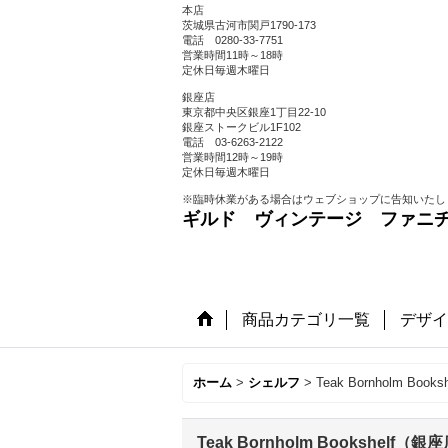
本店
茨城県古河市関戸1790-173
電話 0280-33-7751
営業時間11時～18時
定休日毎週木曜日
銀座店
東京都中央区銀座1丁目22-10
銀座ストークビル1F102
電話 03-6263-2122
営業時間12時～19時
定休日毎週木曜日
※臨時休業がある場合はウェブショップに告知いたし
ギルド ヴィンテージ ファニ
商品カテゴリ一覧
デザイ
ホーム
>
シェルフ
>
Teak Bornholm Boo
Teak Bornholm Bookshelf（銀