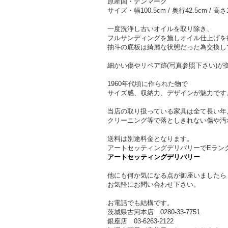
原産国・デンマーク
サイズ・幅100.5cm / 奥行42.5cm / 高さ
一度洗浄し古いオイルを取り除き、
フルサンディングを施しオイル仕上げを
抽斗の底板は綺麗な状態だった為交換し
細かい傷やリペア跡(写真参照下さい)が
1960年代頃に作られた物で
サイズ感、収納力、デザインが魅力です
当店の取り扱っている家具は全て長い年
クリーニング等で落としきれない傷や汚
送料は別途料金となります。
アートセッティングデリバリーでEラン
アートセッティングデリバリー
他にも何か気になる点が御座いましたら
お気軽にお問い合わせ下さい。
お電話でも結構です。
茨城県古河本店 0280-33-7751
銀座店 03-6263-2122