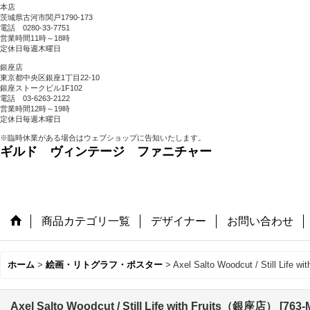
本店
茨城県古河市関戸1790-173
電話 0280-33-7751
営業時間11時～18時
定休日毎週木曜日
銀座店
東京都中央区銀座1丁目22-10
銀座ストークビル1F102
電話 03-6263-2122
営業時間12時～19時
定休日毎週木曜日
※臨時休業がある場合はウェブショップに告知いたします。
ギルド ヴィンテージ ファニチャー
商品カテゴリ一覧
デザイナー
お問い合わせ
ホーム
>
絵画・リトグラフ・ポスター
>
Axel Salto Woodcut / Still Life
Axel Salto Woodcut / Still Life with Fruits（銀座店）
[
763-