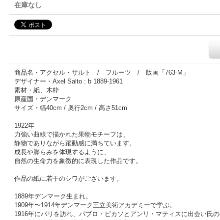
在庫なし
商品名・アクセル・サルト / フルーツ / 版画「763-M」
デザイナー・Axel Salto : b 1889-1961
素材・紙、木枠
原産国・デンマーク
サイズ・幅40cm / 奥行2cm / 高さ51cm
1922年
力強い曲線で描かれた果物モチーフは、
静物でありながら躍動感に満ちています。
成長や膨らみを体現するように、
自然の生命力を象徴的に表現した作品です。
作品の紙に若干のシワがございます。
1889年デンマーク生まれ。
1909年〜1914年デンマーク王立美術アカデミーで学ぶ。
1916年にパリを訪れ、パブロ・ピカソとアンリ・マティスに出会い氏