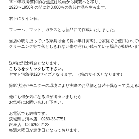
1920年以降芸術的な焦点は絵画から陶芸へと移り、
1923〜1950年の間に約3,000もの陶芸作品を生み出す。
右下にサイン有。
フレーム、マット、ガラスとも新品にて作成いたしました。
当店の取り扱っている家具は全て長い年月実際にご家庭でご使用されて
クリーニング等で落としきれない傷や汚れが残っている場合が御座いま
送料は別途料金となります。
こちらをクリックして下さい。
ヤマト宅急便120サイズとなります。（箱のサイズとなります）
撮影状況やモニターの環境により実際のお品物とは若干異なって見える
他にも何か気になる点が御座いましたら
お気軽にお問い合わせ下さい。
お電話でも結構です。
茨城県古河本店 0280-33-7751
銀座店 03-6263-2122
毎週木曜日が定休日となっております。