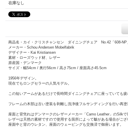
在庫なし
商品名・カイ・クリスチャンセン ダイニングチェア No.42「608-NP
メーカー・Schou Andersen Mobelfabrik
デザイナー・Kai Kristiansen
素材・ローズウッド材、レザー
原産国・デンマーク
サイズ・幅54cm / 奥行56cm / 高さ75cm / 座面高さ45.5cm
1956年デザイン。
現在でもロングセラーの人気モデル。
この短いアームがあるだけで長時間ダイニングチェアに座っていても疲
フレームの木部は古い塗装を剥離し洗浄後フルサンディングを行い再塗
座面と背凭れはデンマークのレザーメーカー「Camo Leather」のSil
レザーは天然の素材ですので使用する箇所によって皺がある場合がござ
座面中と背のウレタン、座面のウェービングも交換済で御座います。