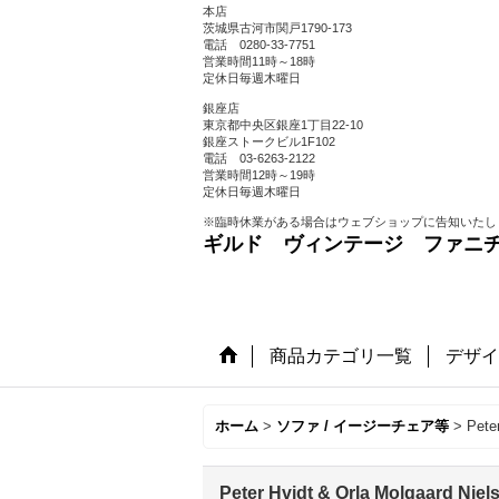
本店
茨城県古河市関戸1790-173
電話 0280-33-7751
営業時間11時～18時
定休日毎週木曜日
銀座店
東京都中央区銀座1丁目22-10
銀座ストークビル1F102
電話 03-6263-2122
営業時間12時～19時
定休日毎週木曜日
※臨時休業がある場合はウェブショップに告知いたし
ギルド ヴィンテージ ファニ
商品カテゴリ一覧
デザイ
ホーム
>
ソファ / イージーチェア等
>
Pete
Peter Hvidt & Orla Molgaard Nie