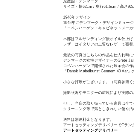
原産国・デンマーク
サイズ・幅62cm / 奥行61.5cm / 高さ92
1948年デザイン
1948年にデンマーク・デザインミュー
「コペンハーゲン・キャビネットメーカ
木部はフルサンディング後オイル仕上げ
レザーはイタリアの上質なレザーで張替
最後の写真はこちらの作品を仕入れ時に
デンマークの女性デザイナーのGrete Jal
コペンハーゲンで開催された展示会の作
「Dansk Møbelkunst Gennem 40
小さな打痕がございます。（写真参照く
撮影状況やモニターの環境により実際の
但し、当店の取り扱っている家具は全て
クリーニング等で落としきれない傷や汚
送料は別途料金となります。
アートセッティングデリバリーでCラン
アートセッティングデリバリー