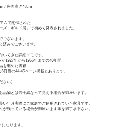
cm / 座面高さ48cm
ジアムで開催された
ーズ・ギルド展」で初めて発表されました。
でございます。
え済みでございます。
付いてきた詳細メモです。
kが1927年から1966年までの40年間、
品を纏めた書籍
 Aar」の3冊目の44-45ページ掲載とあります。
ださい）
お品物とは若干異なって見える場合が御座います。
長い年月実際にご家庭でご使用されていた家具です。
れが残っている場合が御座います事を御了承下さい。
クになります。