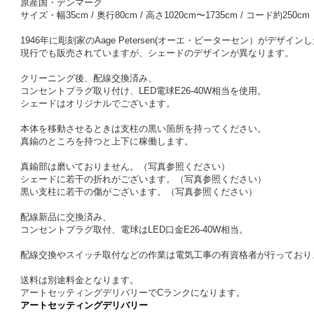
原産国・デンマーク
サイズ・幅35cm / 奥行80cm / 高さ1020cm〜1735cm / コード約250cm
1946年に彫刻家のAage Petersen(オーエ・ピーターセン）がデザインし
現行でも販売されていますが、シェードのデザインが異なります。
クリーニング後、配線交換済み、
コンセントプラグ取り付け、LED電球E26-40W相当を使用。
シェードはオリジナルでございます。
本体を移動させるときは支柱の黒い箇所を持ってください。
真鍮のところを持つと上下に稼働します。
真鍮部は磨いておりません。（写真参照ください）
シェードに若干の折れがございます。（写真参照ください）
黒い支柱に若干の傷がございます。（写真参照ください）
配線新品に交換済み、
コンセントプラグ取付、電球はLED口金E26-40W相当。
配線交換やスイッチ取付などの作業は電気工事の有資格者が行っており
送料は別途料金となります。
アートセッティングデリバリーでCランクになります。
アートセッティングデリバリー