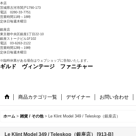
本店
茨城県古河市関戸1790-173
電話 0280-33-7751
営業時間11時～18時
定休日毎週木曜日
銀座店
東京都中央区銀座1丁目22-10
銀座ストークビル1F102
電話 03-6263-2122
営業時間12時～19時
定休日毎週木曜日
※臨時休業がある場合はウェブショップに告知いたします。
ギルド ヴィンテージ ファニチャー
商品カテゴリ一覧
デザイナー
お問い合わせ
ホーム
>
雑貨 / その他
>
Le Klint Model 349 / Teleskop（銀座店）
Le Klint Model 349 / Teleskop（銀座店）
[
913-B
]