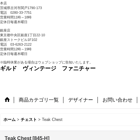
本店
茨城県古河市関戸1790-173
電話 0280-33-7751
営業時間11時～18時
定休日毎週木曜日
銀座店
東京都中央区銀座1丁目22-10
銀座ストークビル1F102
電話 03-6263-2122
営業時間12時～19時
定休日毎週木曜日
※臨時休業がある場合はウェブショップに告知いたします。
ギルド ヴィンテージ ファニチャー
商品カテゴリ一覧
デザイナー
お問い合わせ
ホーム
>
チェスト
>
Teak Chest
Teak Chest
[
845-H
]