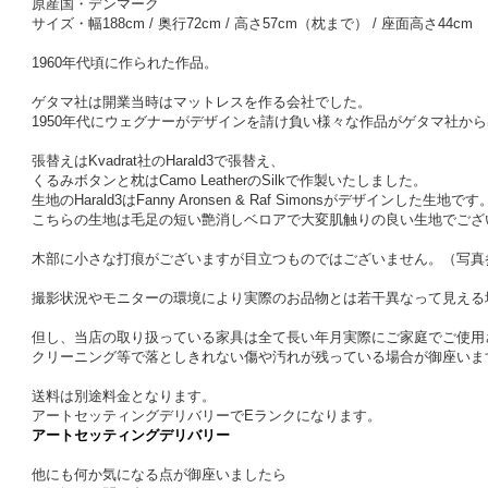
原産国・デンマーク
サイズ・幅188cm / 奥行72cm / 高さ57cm（枕まで） / 座面高さ44cm
1960年代頃に作られた作品。
ゲタマ社は開業当時はマットレスを作る会社でした。
1950年代にウェグナーがデザインを請け負い様々な作品がゲタマ社か
張替えはKvadrat社のHarald3で張替え、
くるみボタンと枕はCamo LeatherのSilkで作製いたしました。
生地のHarald3はFanny Aronsen & Raf Simonsがデザインした生地です
こちらの生地は毛足の短い艶消しベロアで大変肌触りの良い生地でござ
木部に小さな打痕がございますが目立つものではございません。（写真
撮影状況やモニターの環境により実際のお品物とは若干異なって見える
但し、当店の取り扱っている家具は全て長い年月実際にご家庭でご使用
クリーニング等で落としきれない傷や汚れが残っている場合が御座いま
送料は別途料金となります。
アートセッティングデリバリーでEランクになります。
アートセッティングデリバリー
他にも何か気になる点が御座いましたら