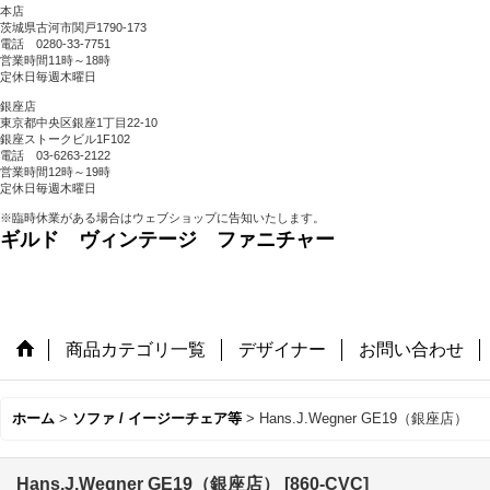
本店
茨城県古河市関戸1790-173
電話 0280-33-7751
営業時間11時～18時
定休日毎週木曜日
銀座店
東京都中央区銀座1丁目22-10
銀座ストークビル1F102
電話 03-6263-2122
営業時間12時～19時
定休日毎週木曜日
※臨時休業がある場合はウェブショップに告知いたします。
ギルド ヴィンテージ ファニチャー
商品カテゴリ一覧
デザイナー
お問い合わせ
ホーム
>
ソファ / イージーチェア等
>
Hans.J.Wegner GE19（銀座店）
Hans.J.Wegner GE19（銀座店）
[
860-CVC
]