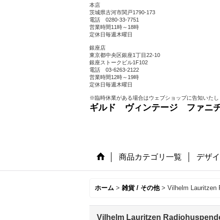
本店
茨城県古河市関戸1790-173
電話 0280-33-7751
営業時間11時～18時
定休日毎週木曜日
銀座店
東京都中央区銀座1丁目22-10
銀座ストークビル1F102
電話 03-6263-2122
営業時間12時～19時
定休日毎週木曜日
※臨時休業がある場合はウェブショップに告知いたし
ギルド ヴィンテージ ファニ
商品カテゴリ一覧
デザイ
ホーム
>
雑貨 / その他
>
Vilhelm Lauritz
Vilhelm Lauritzen Radiohusp