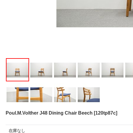
Poul.M.Volther J48 Dining Chair Beech
[
120tp87c
]
在庫なし