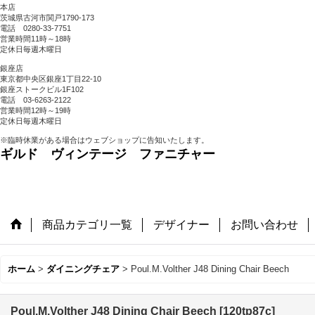
本店
茨城県古河市関戸1790-173
電話 0280-33-7751
営業時間11時～18時
定休日毎週木曜日
銀座店
東京都中央区銀座1丁目22-10
銀座ストークビル1F102
電話 03-6263-2122
営業時間12時～19時
定休日毎週木曜日
※臨時休業がある場合はウェブショップに告知いたします。
ギルド ヴィンテージ ファニチャー
商品カテゴリ一覧
デザイナー
お問い合わせ
ホーム
>
ダイニングチェア
>
Poul.M.Volther J48 Dining Chair Beech
Poul.M.Volther J48 Dining Chair Beech
[
120tp87c
]