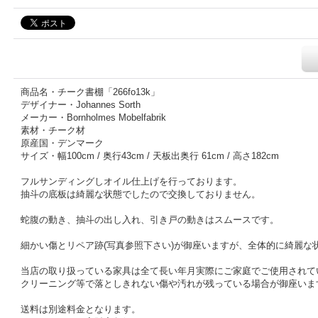
商品名・チーク書棚「266fo13k」
デザイナー・Johannes Sorth
メーカー・Bornholmes Mobelfabrik
素材・チーク材
原産国・デンマーク
サイズ・幅100cm / 奥行43cm / 天板出奥行 61cm / 高さ182cm
フルサンディングしオイル仕上げを行っております。
抽斗の底板は綺麗な状態でしたので交換しておりません。
蛇腹の動き、抽斗の出し入れ、引き戸の動きはスムースです。
細かい傷とリペア跡(写真参照下さい)が御座いますが、全体的に綺麗な
当店の取り扱っている家具は全て長い年月実際にご家庭でご使用されて
クリーニング等で落としきれない傷や汚れが残っている場合が御座いま
送料は別途料金となります。