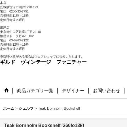
本店
茨城県古河市関戸1790-173
電話 0280-33-7751
営業時間11時～18時
定休日毎週木曜日
銀座店
東京都中央区銀座1丁目22-10
銀座ストークビル1F102
電話 03-6263-2122
営業時間12時～19時
定休日毎週木曜日
※臨時休業がある場合はウェブショップに告知いたします。
ギルド ヴィンテージ ファニチャー
商品カテゴリ一覧
デザイナー
お問い合わせ
ホーム
>
シェルフ
>
Teak Bornholm Bookshelf
Teak Bornholm Bookshelf
[
266fo13k
]