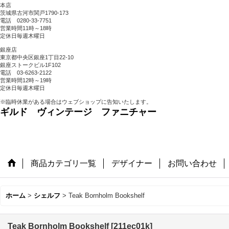
本店
茨城県古河市関戸1790-173
電話 0280-33-7751
営業時間11時～18時
定休日毎週木曜日
銀座店
東京都中央区銀座1丁目22-10
銀座ストークビル1F102
電話 03-6263-2122
営業時間12時～19時
定休日毎週木曜日
※臨時休業がある場合はウェブショップに告知いたします。
ギルド ヴィンテージ ファニチャー
商品カテゴリ一覧
デザイナー
お問い合わせ
ホーム
>
シェルフ
>
Teak Bornholm Bookshelf
Teak Bornholm Bookshelf
[
211ec01k
]