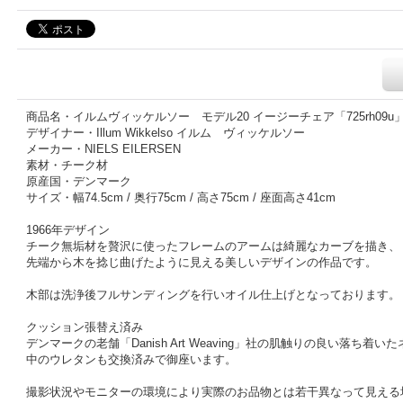
商品名・イルムヴィッケルソー モデル20 イージーチェア「725rh09u
デザイナー・Illum Wikkelso イルム ヴィッケルソー
メーカー・NIELS EILERSEN
素材・チーク材
原産国・デンマーク
サイズ・幅74.5cm / 奥行75cm / 高さ75cm / 座面高さ41cm
1966年デザイン
チーク無垢材を贅沢に使ったフレームのアームは綺麗なカーブを描き、
先端から木を捻じ曲げたように見える美しいデザインの作品です。
木部は洗浄後フルサンディングを行いオイル仕上げとなっております。
クッション張替え済み
デンマークの老舗「Danish Art Weaving」社の肌触りの良い落ち
中のウレタンも交換済みで御座います。
撮影状況やモニターの環境により実際のお品物とは若干異なって見える