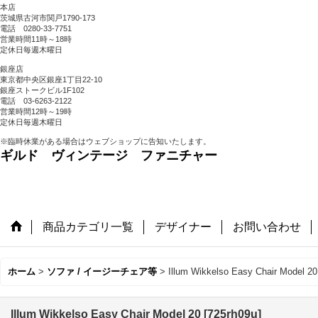
本店
茨城県古河市関戸1790-173
電話 0280-33-7751
営業時間11時～18時
定休日毎週木曜日
銀座店
東京都中央区銀座1丁目22-10
銀座ストークビル1F102
電話 03-6263-2122
営業時間12時～19時
定休日毎週木曜日
※臨時休業がある場合はウェブショップに告知いたします。
ギルド ヴィンテージ ファニチャー
商品カテゴリ一覧
デザイナー
お問い合わせ
ホーム
>
ソファ / イージーチェア等
>
Illum Wikkelso Easy Chair Model 20
Illum Wikkelso Easy Chair Model 20
[
725rh09u
]