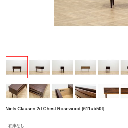
Niels Clausen 2d Chest Rosewood
[
611ub50f
]
在庫なし