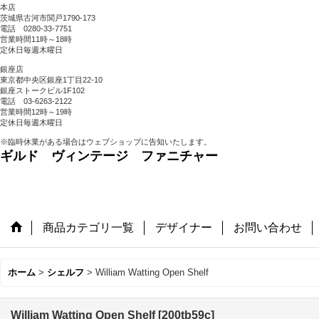
本店
茨城県古河市関戸1790-173
電話 0280-33-7751
営業時間11時～18時
定休日毎週木曜日
銀座店
東京都中央区銀座1丁目22-10
銀座ストークビル1F102
電話 03-6263-2122
営業時間12時～19時
定休日毎週木曜日
※臨時休業がある場合はウェブショップに告知いたします。
ギルド ヴィンテージ ファニチャー
商品カテゴリ一覧
デザイナー
お問い合わせ
ホーム
>
シェルフ
>
William Watting Open Shelf
William Watting Open Shelf
[
200tb59c
]