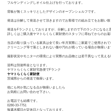
フルサンディングしオイル仕上げを行っております。
背板が無くスッキリとしたデザインのオープンシェルフです。
発送は分解して発送させて頂きますのでお客様での組み立てをお願い致
発送をFランクとしておりますが、分解しますので下のランクになると
詳しくはご購入後ヤマトらくらく家財便のスタッフに尋ねてからのお返
当店の取り扱っている家具は全て長い年月実際にご家庭でご使用されて
クリーニング等で落としきれない傷や汚れが残っている場合が御座いま
撮影状況やモニターの環境により実際のお品物とは若干異なって見える
送料は別途料金となります。
ヤマトらくらく家財宅急便でFランク
ヤマトらくらく家財便
茨城県からの発送で御座います。
他にも何か気になる点が御座いましたら
お気軽にお問い合わせ下さい。
お電話でも結構です。
0280-33-7751
毎週木曜日が定休日となっております。