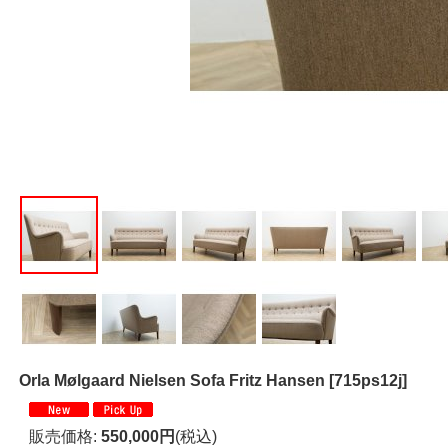
Orla Mølgaard Nielsen Sofa Fritz Hansen
[
715ps12j
]
販売価格
:
550,000円
(税込)