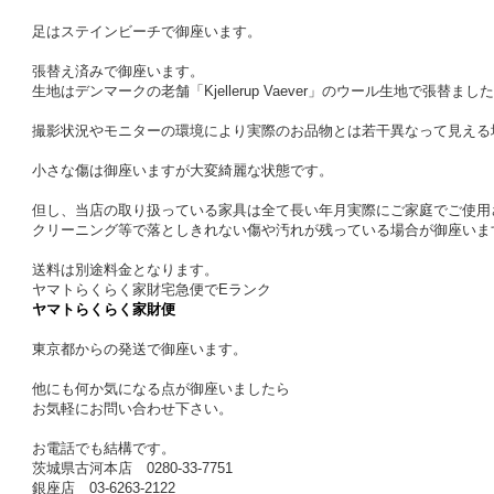
足はステインビーチで御座います。
張替え済みで御座います。
生地はデンマークの老舗「Kjellerup Vaever」のウール生地で張替まし
撮影状況やモニターの環境により実際のお品物とは若干異なって見える
小さな傷は御座いますが大変綺麗な状態です。
但し、当店の取り扱っている家具は全て長い年月実際にご家庭でご使用
クリーニング等で落としきれない傷や汚れが残っている場合が御座いま
送料は別途料金となります。
ヤマトらくらく家財宅急便でEランク
ヤマトらくらく家財便
東京都からの発送で御座います。
他にも何か気になる点が御座いましたら
お気軽にお問い合わせ下さい。
お電話でも結構です。
茨城県古河本店 0280-33-7751
銀座店 03-6263-2122