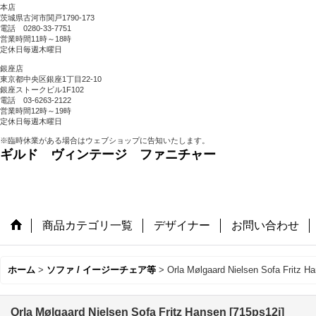
本店
茨城県古河市関戸1790-173
電話 0280-33-7751
営業時間11時～18時
定休日毎週木曜日
銀座店
東京都中央区銀座1丁目22-10
銀座ストークビル1F102
電話 03-6263-2122
営業時間12時～19時
定休日毎週木曜日
※臨時休業がある場合はウェブショップに告知いたします。
ギルド ヴィンテージ ファニチャー
商品カテゴリ一覧
デザイナー
お問い合わせ
ホーム
>
ソファ / イージーチェア等
>
Orla Mølgaard Nielsen Sofa Fritz H
Orla Mølgaard Nielsen Sofa Fritz Hansen
[
715ps12j
]