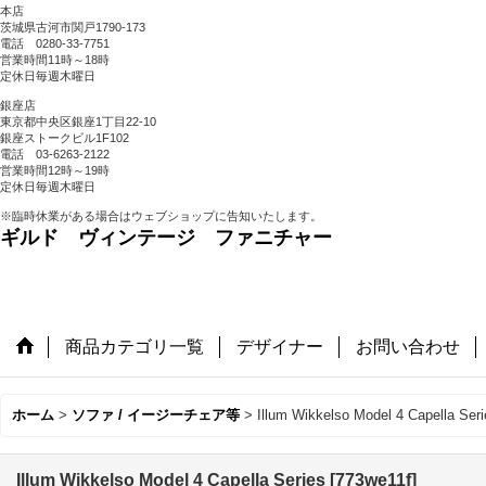
本店
茨城県古河市関戸1790-173
電話 0280-33-7751
営業時間11時～18時
定休日毎週木曜日
銀座店
東京都中央区銀座1丁目22-10
銀座ストークビル1F102
電話 03-6263-2122
営業時間12時～19時
定休日毎週木曜日
※臨時休業がある場合はウェブショップに告知いたします。
ギルド ヴィンテージ ファニチャー
商品カテゴリ一覧
デザイナー
お問い合わせ
ホーム
>
ソファ / イージーチェア等
>
Illum Wikkelso Model 4 Capella Seri
Illum Wikkelso Model 4 Capella Series
[
773we11f
]