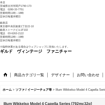
本店
茨城県古河市関戸1790-173
電話 0280-33-7751
営業時間11時～18時
定休日毎週木曜日
銀座店
東京都中央区銀座1丁目22-10
銀座ストークビル1F102
電話 03-6263-2122
営業時間12時～19時
定休日毎週木曜日
※臨時休業がある場合はウェブショップに告知いたします。
ギルド ヴィンテージ ファニチャー
商品カテゴリ一覧
デザイナー
お問い合わせ
ホーム
>
ソファ / イージーチェア等
>
Illum Wikkelso Model 4 Capella Seri
Illum Wikkelso Model 4 Capella Series
[
792mc32g
]