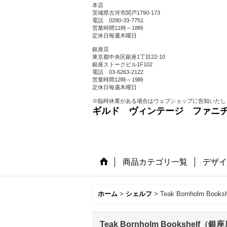
本店
茨城県古河市関戸1790-173
電話 0280-33-7751
営業時間11時～18時
定休日毎週木曜日
銀座店
東京都中央区銀座1丁目22-10
銀座ストークビル1F102
電話 03-6263-2122
営業時間12時～19時
定休日毎週木曜日
※臨時休業がある場合はウェブショップに告知いたし
ギルド ヴィンテージ ファニ
商品カテゴリ一覧
デザイ
ホーム
>
シェルフ
>
Teak Bornholm Boo
Teak Bornholm Bookshelf（銀