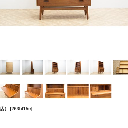
銀座店）
[
263hl15e
]