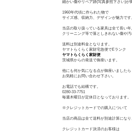
細かい傷やリペア跡(写真参照下さい)
1960年代頃に作られた物で
サイズ感、収納力、デザインが魅力です
当店の取り扱っている家具は全て長い年
クリーニング等で落としきれない傷や汚
送料は別途料金となります。
ヤマトらくらく家財宅急便でEランク
ヤマトらくらく家財便
茨城県からの発送で御座います。
他にも何か気になる点が御座いましたら
お気軽にお問い合わせ下さい。
お電話でも結構です。
0280-33-7751
毎週木曜日が定休日となっております。
※クレジットカードでの購入について
当店の商品は全て送料が別途計算になり
クレジットカード決済のお客様は