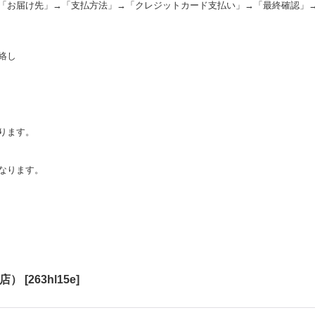
「お届け先」→「支払方法」→「クレジットカード支払い」→「最終確認」
絡し
。
ります。
なります。
銀座店）
[
263hl15e
]