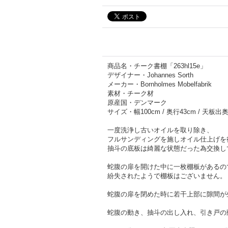
商品名・チーク書棚「263hl15e」
デザイナー・Johannes Sorth
メーカー・Bornholmes Mobelfabrik
素材・チーク材
原産国・デンマーク
サイズ・幅100cm / 奥行43cm / 天板出奥行
一度洗浄し古いオイルを取り除き、
フルサンディングを施しオイル仕上げを
抽斗の底板は綺麗な状態だった為交換し
蛇腹の扉を開けた中に一枚棚板があるの
紛失されたようで棚板はございません。
蛇腹の扉を閉めた時に若干上部に隙間が
蛇腹の動き、抽斗の出し入れ、引き戸の