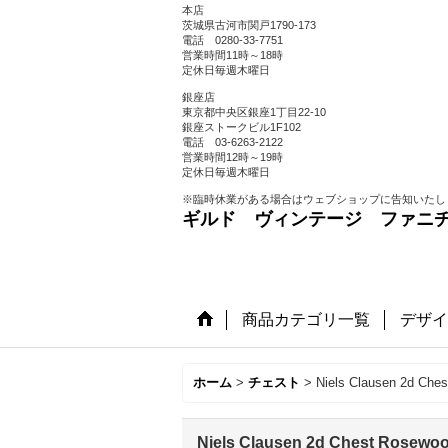
本店
茨城県古河市関戸1790-173
電話 0280-33-7751
営業時間11時～18時
定休日毎週木曜日
銀座店
東京都中央区銀座1丁目22-10
銀座ストークビル1F102
電話 03-6263-2122
営業時間12時～19時
定休日毎週木曜日
※臨時休業がある場合はウェブショップに告知いたし
ギルド ヴィンテージ ファニ
商品カテゴリ一覧
デザイ
ホーム
>
チェスト
>
Niels Clausen 2d 
Niels Clausen 2d Chest Ros