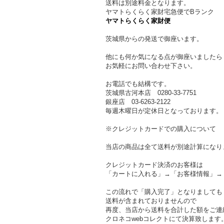
送料は別途料金となります。
ヤマトらくらく家財宅急便でBランク
ヤマトらくらく家財便
茨城県からの発送で御座います。
他にも何か気になる点が御座いましたら
お気軽にお問い合わせ下さい。
お電話でも結構です。
茨城県古河本店 0280-33-7751
銀座店 03-6263-2122
毎週木曜日が定休日となっております。
※クレジットカードでの購入について
当店の商品は全て送料が別途計算になり
クレジットカード決済のお客様は
「カートに入れる」→「お客様情報」→
この流れで「購入完了」となりましても
送料が含まれておりませんので
再度、当店から送料を合計した額をご連
クロネコwebコレクトにて決算致します