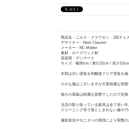
商品名・ニルス・クラウセン 2段チェスト「
デザイナー・Niels Clausen
メーカー・NC Mobler
素材・ローズウッド材
原産国・デンマーク
サイズ・幅80cm / 奥行32cm / 高さ53cm
木部は古い塗装を剥離後クリア塗装を施
小さな傷はございますが大変綺麗な状態
抽斗の底板は綺麗な状態でしたので交換
当店の取り扱っている家具は全て長い年
クリーニング等で落としきれない傷や汚
撮影状況やモニターの環境により実際の