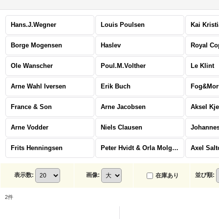
Hans.J.Wegner
Louis Poulsen
Kai Krist
Borge Mogensen
Haslev
Royal C
Ole Wanscher
Poul.M.Volther
Le Klint
Arne Wahl Iversen
Erik Buch
Fog&Mor
France & Son
Arne Jacobsen
Aksel Kj
Arne Vodder
Niels Clausen
Johannes
Frits Henningsen
Peter Hvidt & Orla Molgaard Nielsen
Axel Salt
表示数
:
画像
:
並び順
:
在庫あり
2
件