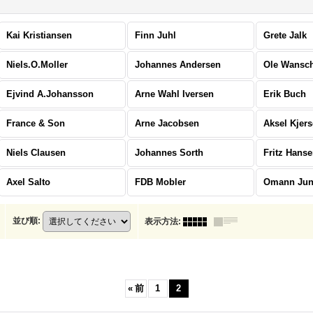
Kai Kristiansen
Finn Juhl
Grete Jalk
Niels.O.Moller
Johannes Andersen
Ole Wansc
Ejvind A.Johansson
Arne Wahl Iversen
Erik Buch
France & Son
Arne Jacobsen
Aksel Kjer
Niels Clausen
Johannes Sorth
Fritz Hans
Axel Salto
FDB Mobler
Omann Ju
並び順
:
表示方法
:
«
前
1
2