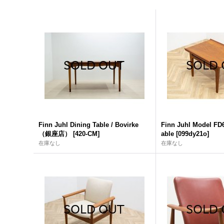
Finn Juhl Dining Table / Bovirke
Finn Juhl Model FD
（銀座店）
[
420-CM
]
able
[
099dy21o
]
在庫なし
在庫なし