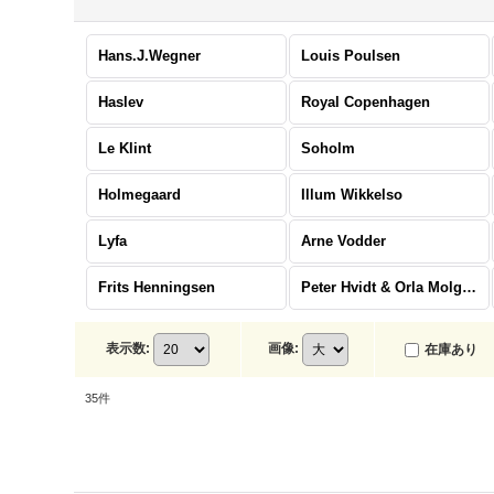
Hans.J.Wegner
Louis Poulsen
Haslev
Royal Copenhagen
Le Klint
Soholm
Holmegaard
Illum Wikkelso
Lyfa
Arne Vodder
Frits Henningsen
Peter Hvidt & Orla Molgaard Nielsen
表示数
:
画像
:
在庫あり
35
件