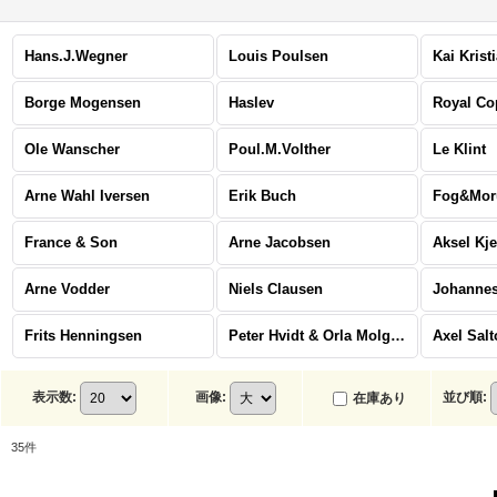
Hans.J.Wegner
Louis Poulsen
Kai Krist
Borge Mogensen
Haslev
Royal C
Ole Wanscher
Poul.M.Volther
Le Klint
Arne Wahl Iversen
Erik Buch
Fog&Mor
France & Son
Arne Jacobsen
Aksel Kj
Arne Vodder
Niels Clausen
Johannes
Frits Henningsen
Peter Hvidt & Orla Molgaard Nielsen
Axel Salt
表示数
:
画像
:
並び順
:
在庫あり
35
件