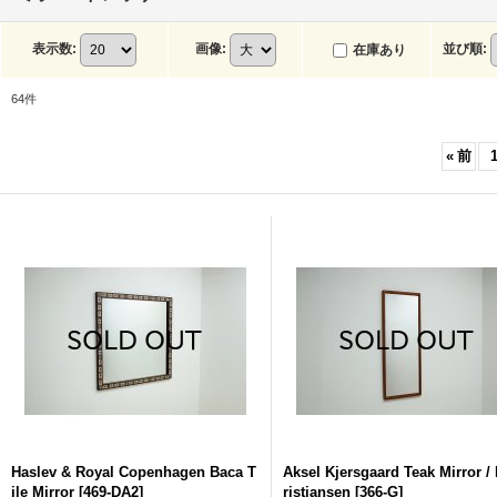
表示数
:
画像
:
並び順
:
在庫あり
64
件
«
前
Haslev & Royal Copenhagen Baca T
Aksel Kjersgaard Teak Mirror / 
ile Mirror
[
469-DA2
]
ristiansen
[
366-G
]