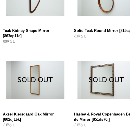
Teak Kidney Shape Mirror
Solid Teak Round Mirror
[
815c
[
863ap11e
]
在庫なし
在庫なし
Aksel Kjersgaard Oak Mirror
Haslev & Royal Copenhagen B
[
802uj16k
]
ile Mirror
[
851ds70i
]
在庫なし
在庫なし