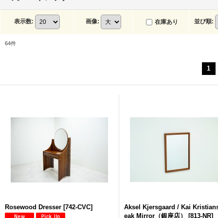
表示数
:
画像
:
並び順
:
在庫あり
64
件
1
Rosewood Dresser
[
742-CVC
]
Aksel Kjersgaard / Kai Kristian
eak Mirror（銀座店）
[
813-NR
]